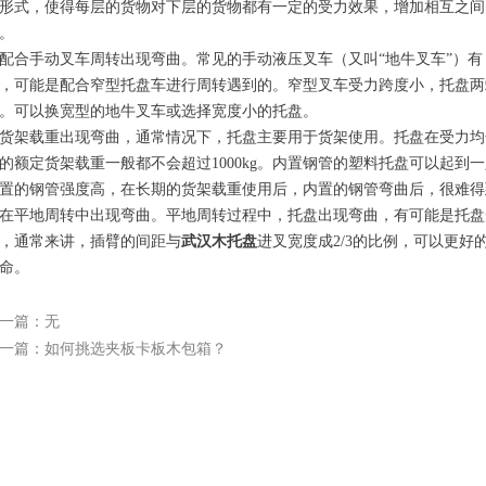
形式，使得每层的货物对下层的货物都有一定的受力效果，增加相互之间
。
配合手动叉车周转出现弯曲。常见的手动液压叉车（又叫“地牛叉车”）有：5
，可能是配合窄型托盘车进行周转遇到的。窄型叉车受力跨度小，托盘两
。可以换宽型的地牛叉车或选择宽度小的托盘。
货架载重出现弯曲，通常情况下，托盘主要用于货架使用。托盘在受力均匀
的额定货架载重一般都不会超过1000kg。内置钢管的塑料托盘可以起到
置的钢管强度高，在长期的货架载重使用后，内置的钢管弯曲后，很难得
在平地周转中出现弯曲。平地周转过程中，托盘出现弯曲，有可能是托盘
个问
，通常来讲，插臂的间距与
武汉木托盘
进叉宽度成2/3的比例，可以更
命。
一篇：无
一篇：如何挑选夹板卡板木包箱？
选时
武汉