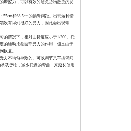
的摩擦力，可以有效的避免货物散货的发
5cm和68.5cm的插臂间距。出现这种情
端没有得到很好的受力，因此会出现弯
的情况下，相对曲挠度应小于1/200。托
一定的辅助托盘面部受力的作用，但是由于
到恢复。
受力不均匀导致的。可以调节叉车插臂间
好的承载货物，减少托盘的弯曲，来延长使用