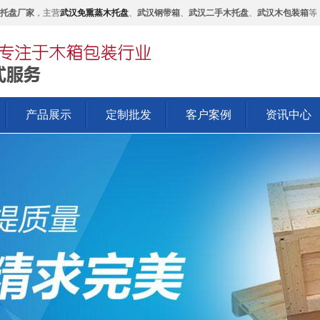
托盘厂家
，主营
武汉免熏蒸木托盘
、
武汉钢带箱
、
武汉二手木托盘
、
武汉木包装箱
等
产品展示
定制批发
客户案例
资讯中心