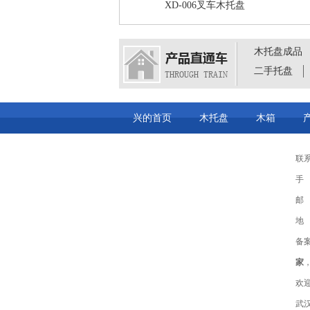
XD-006叉车木托盘
木托盘成品
二手托盘
兴的首页
木托盘
木箱
联系
手 
邮 
地
备
家
欢
武