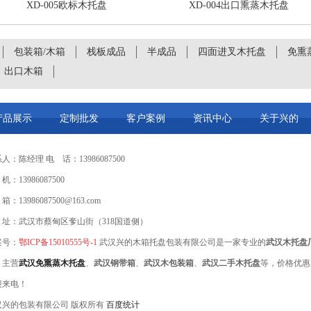
XD-005欧标木托盘
XD-004出口熏蒸木托盘
包装箱/木箱
栈板成品
半成品
四面进叉木托盘
免熏
出口木箱
产品展示
定制批发
客户案例
资讯中心
关于兴的
人：陈经理 电 话：13986087500
机：13986087500
箱：13986087500@163.com
 址：武汉市蔡甸区奓山街（318国道侧）
案号：
鄂ICP备15010555号-1
武汉兴的木箱托盘包装有限公司是一家专业的
武汉木托盘
，主营
武汉免熏蒸木托盘
、
武汉钢带箱
、
武汉木包装箱
、
武汉二手木托盘
等，价格优惠
迎来电！
汉兴的包装有限公司 版权所有
百度统计