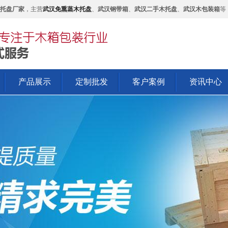
托盘厂家
，主营
武汉免熏蒸木托盘
、
武汉钢带箱
、
武汉二手木托盘
、
武汉木包装箱
等
产品展示
定制批发
客户案例
资讯中心