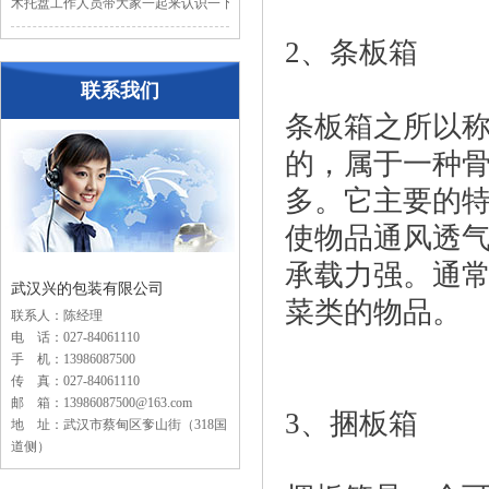
木托盘工作人员带大家一起来认识一下木...
2、条板箱
联系我们
条板箱之所以
的，属于一种
多。它主要的
使物品通风透
承载力强。通
武汉兴的包装有限公司
菜类的物品。
联系人：陈经理
电 话：027-84061110
手 机：13986087500
传 真：027-84061110
邮 箱：13986087500@163.com
3、捆板箱
地 址：武汉市蔡甸区奓山街（318国
道侧）