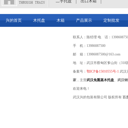
二手托盘
出口木箱
兴的首页
木托盘
木箱
产品展示
定制批发
联系人：陈经理 电 话：1398608750
手 机：13986087500
邮 箱：13986087500@163.com
地 址：武汉市蔡甸区奓山街（318
备案号：
鄂ICP备15010555号-1
武汉
家
，主营
武汉免熏蒸木托盘
、
武汉钢
欢迎来电！
武汉兴的包装有限公司 版权所有
百