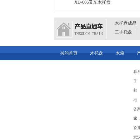
XD-006叉车木托盘
木托盘成品
二手托盘
兴的首页
木托盘
木箱
联系
手 
邮 
地
备
家
欢
武