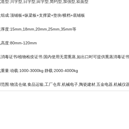
造型:川字型,日字型,田字型,简约型,加强型,双面型
选时
组成:顶铺板+纵梁板+支撑梁+垫块/横档+底铺板
厚度:15mm,18mm,20mm,25mm,35mm等
武汉
高度:80mm-120mm
蒸消毒证书/植物检疫证书:国内使用无需熏蒸,如出口时可提供熏蒸消毒证书,
重量:动载:1000-3000kg 静载:2000-4000kg
用范围:物流仓储,食品运输,工厂仓库,机械电子,陶瓷建材,五金电器,机械