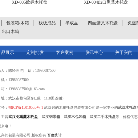
XD-005欧标木托盘
XD-004出口熏蒸木托盘
包装箱/木箱
栈板成品
半成品
四面进叉木托盘
免熏
出口木箱
产品展示
定制批发
客户案例
资讯中心
关于兴的
人：陈经理 电 话：13986087500
机：13986087500
箱：13986087500@163.com
 址：武汉市蔡甸区奓山街（318国道侧）
案号：
鄂ICP备15010555号-1
武汉兴的木箱托盘包装有限公司是一家专业的
武汉木托盘
，主营
武汉免熏蒸木托盘
、
武汉钢带箱
、
武汉木包装箱
、
武汉二手木托盘
等，价格优惠
迎来电！
汉兴的包装有限公司 版权所有
百度统计