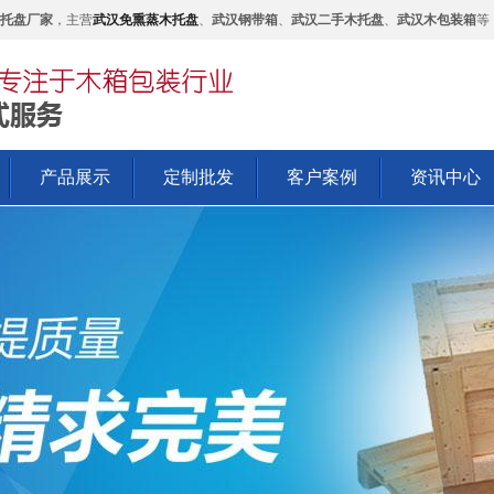
托盘厂家
，主营
武汉免熏蒸木托盘
、
武汉钢带箱
、
武汉二手木托盘
、
武汉木包装箱
等
产品展示
定制批发
客户案例
资讯中心