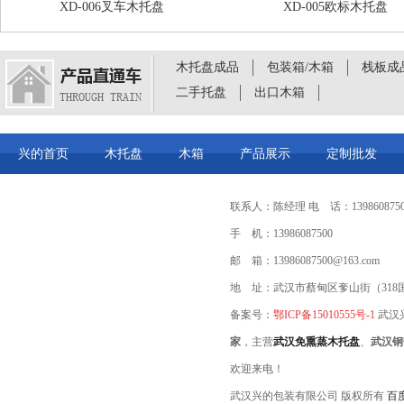
XD-006叉车木托盘
XD-005欧标木托盘
木托盘成品
包装箱/木箱
栈板成
二手托盘
出口木箱
兴的首页
木托盘
木箱
产品展示
定制批发
联系人：陈经理 电 话：1398608750
手 机：13986087500
邮 箱：13986087500@163.com
地 址：武汉市蔡甸区奓山街（318
备案号：
鄂ICP备15010555号-1
武汉
家
，主营
武汉免熏蒸木托盘
、
武汉钢
欢迎来电！
武汉兴的包装有限公司 版权所有
百