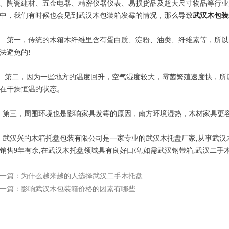
、陶瓷建材、五金电器、精密仪器仪表、易损货品及超大尺寸物品等行业
中，我们有时候也会见到武汉木包装箱发霉的情况，那么导致
武汉木包装
一，传统的木箱木纤维里含有蛋白质、淀粉、油类、纤维素等，所以
法避免的!
二，因为一些地方的温度回升，空气湿度较大，霉菌繁殖速度快，所
在干燥恒温的状态。
个问
三，周围环境也是影响家具发霉的原因，南方环境湿热，木材家具更容
汉兴的木箱托盘包装有限公司是一家专业的武汉木托盘厂家,从事武汉木
销售9年有余,在武汉木托盘领域具有良好口碑,如需武汉钢带箱,武汉二手
选时
一篇：为什么越来越的人选择武汉二手木托盘
一篇：影响武汉木包装箱价格的因素有哪些
武汉