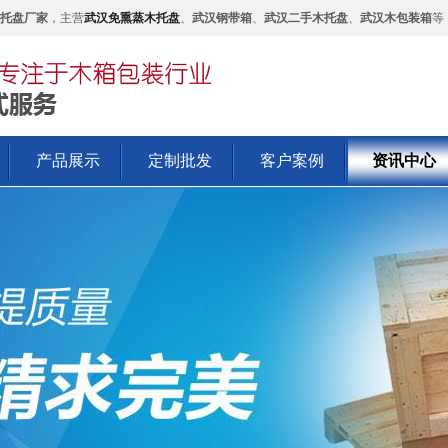
托盘厂家
，主营
武汉免熏蒸木托盘
、
武汉钢带箱
、
武汉二手木托盘
、
武汉木包装箱
等
产品展示
定制批发
客户案例
资讯中心