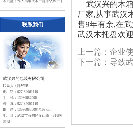
木托盘工作人员带大家一起来认识一下木...
武汉兴的木箱
厂家,从事武汉
售9年有余,在
联系我们
武汉木托盘欢
上一篇：企业
下一篇：导致
武汉兴的包装有限公司
联系人：陈经理
电 话：027-84061110
手 机：13986087500
传 真：027-84061110
邮 箱：13986087500@163.com
地 址：武汉市蔡甸区奓山街（318国
道侧）