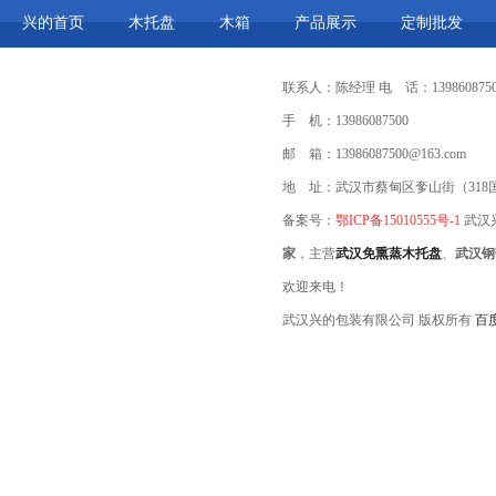
兴的首页
木托盘
木箱
产品展示
定制批发
联系人：陈经理 电 话：1398608750
手 机：13986087500
邮 箱：13986087500@163.com
地 址：武汉市蔡甸区奓山街（318
备案号：
鄂ICP备15010555号-1
武汉
家
，主营
武汉免熏蒸木托盘
、
武汉钢
欢迎来电！
武汉兴的包装有限公司 版权所有
百